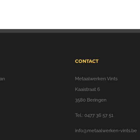
CONTACT
an
Metaalwerken Vints
Kaaistraat 6
3580 Beringen
Tel.: 0477 36 57 51
info@metaalwerken-vints.be