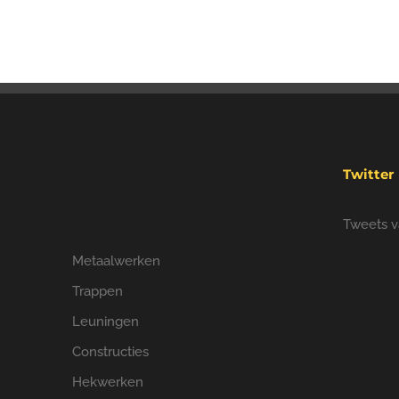
Twitter
Tweets v
Metaalwerken
Trappen
Leuningen
Constructies
Hekwerken